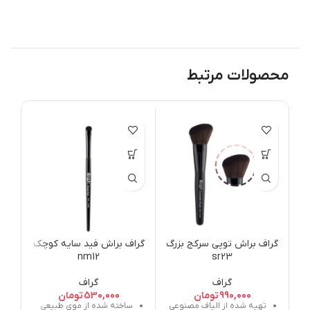
محصولات مرتبط
گر
گراف براش توپی سرکج بزرگ
گراف براش فید سایه کوچک
nm12
sr23
گراف
گراف
990,000
تومان
530,000
تومان
تهیه شده از الیاف مصنوعی
ساخته شده از موی طبیعی