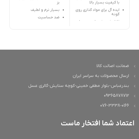
با کیفیت بسیار بالا
بز
ایده آل برای مواد گذاری روی
بسیار نرم و لطیف
گونه
ضد حساسیت
قابل شستشو با عمر بسیار
بالا
سر قلم مشکی
ضمانت اصالت کالا
ارسال محصولات به سراسر ایران
بندرعباس-بلوار مطفی خمینی-کوچه ستایش-گالری عسل
09365878712
076-3338-0166
اعتماد شما افتخار ماست