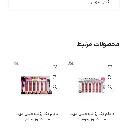
فنتی بیوتی
محصولات مرتبط
ات
ر
د بالم پک رژ لب مینی میت
د بام پک رژلب مینی میت
مت هیوز ولوم 3
مت هیوز میامی