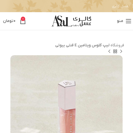
عسل گالری
0
منو
0
تومان
فروشگاه
لیپ گلوس ویتامین E فنتی بیوتی