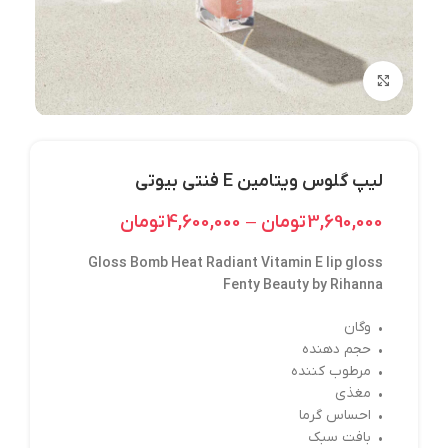
بزرگنمایی تصویر
لیپ گلوس ویتامین E فنتی بیوتی
3,690,000
تومان
–
4,600,000
تومان
Gloss Bomb Heat Radiant Vitamin E lip gloss
Fenty Beauty by Rihanna
• وگان
• حجم دهنده
• مرطوب کننده
• مغذی
• احساس گرما
• بافت سبک