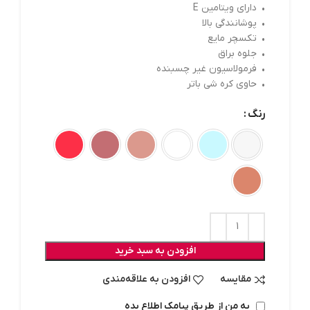
• دارای ویتامین E
• پوشانندگی بالا
• تکسچر مایع
• جلوه براق
• فرمولاسیون غیر چسبنده
• حاوی کره شی باتر
رنگ
افزودن به سبد خرید
مقایسه
افزودن به علاقه‌مندی
به من از طریق پیامک اطلاع بده