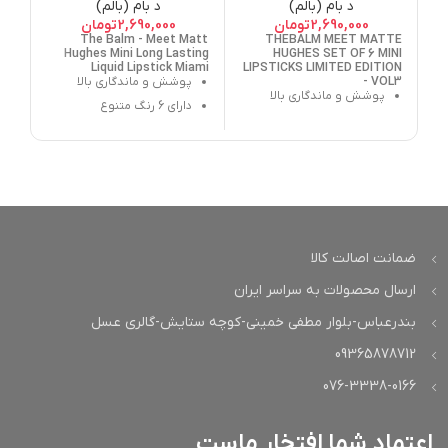
د بام (بالم)
د بام (بالم)
2,690,000
تومان
2,690,000
تومان
The Balm - Meet Matt
THEBALM MEET MATTE
Hughes Mini Long Lasting
HUGHES SET OF 6 MINI
Liquid Lipstick Miami
LIPSTICKS LIMITED EDITION
- VOL3
پوشش و ماندگاری بالا
پوشش و ماندگاری بالا
دارای 6 رنگ متنوع
دارای 6 رنگ متنوع
فینیش مات و مخملی
فینیش مات و مخملی
حاوی:
نعناع فلفلی، روغن
حاوی: نعناع فلفلی، روغن
آواکادو و ویتامین E
آواکادو و ویتامین E
ضمانت اصالت کالا
ارسال محصولات به سراسر ایران
بندرعباس-بلوار مطفی خمینی-کوچه ستایش-گالری عسل
09365878712
076-3338-0166
اعتماد شما افتخار ماست