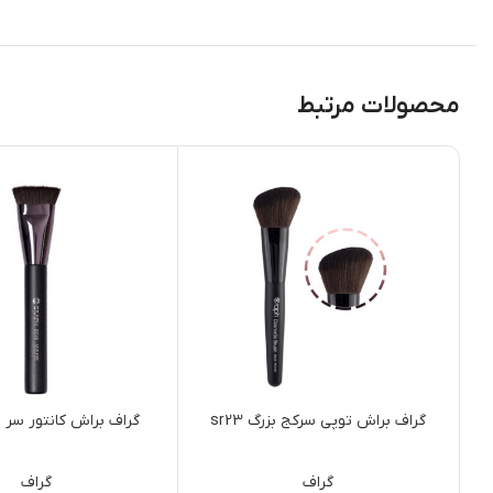
محصولات مرتبط
گراف براش توپی سرکج بزرگ sr23
گراف براش کانتور سر صاف
گراف
گراف