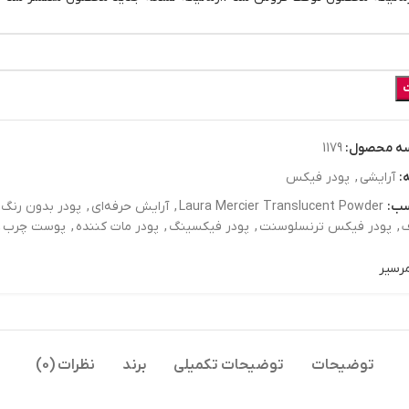
ه محصول:
1179
:
آرايشي
,
پودر فیکس
ب:
Laura Mercier Translucent Powder
,
آرایش حرفه‌ای
,
پودر بدون رنگ
,
پودر فیکس ترنسلوسنت
,
پودر فیکسینگ
,
پودر مات کننده
,
پوست چرب
,
مرسیر
توضیحات
توضیحات تکمیلی
برند
نظرات (0)