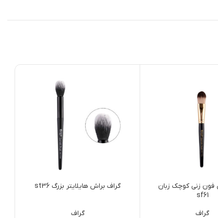
ب
 فون زنی کوچک زبان
گراف براش هایلایتر بزرگ st36
sf61
گراف
گراف