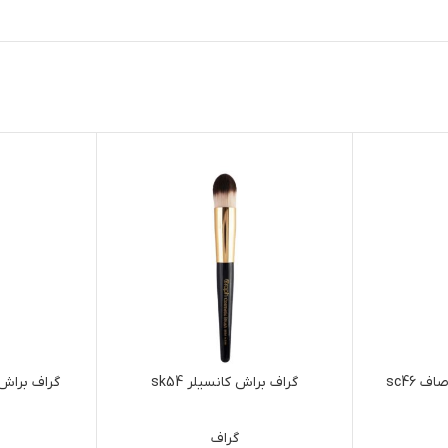
 sc46
گراف براش کانسیلر sk54
گراف براش
گراف