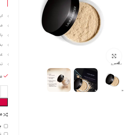
ای
مان
با
بد
عد
بزرگنمایی تصویر
تس
م
م
ب
زما