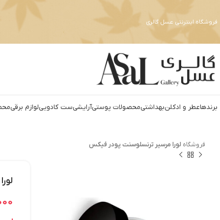
فروشگاه اینترنتی عسل گالری
برندها
عطر و ادکلن
بهداشتي
محصولات پوستی
آرايشي
ست کادويي
لوازم برقي
محص
فروشگاه
لورا مرسیر ترنسلوسنت پودر فیکس
لورا
000