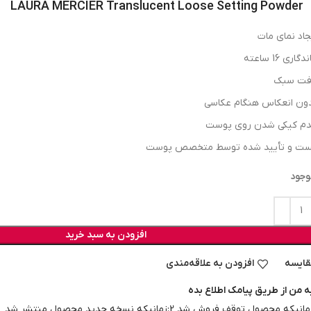
LAURA MERCIER Translucent Loose Setting Powder
جاد نمای مات
دگاری 16 ساعته
فت سبک
ون انعکاس هنگام عکاسی
م کیکی شدن روی پوست
ت و تأیید شده توسط متخصص پوست
وجود
افزودن به سبد خرید
قایسه
افزودن به علاقه‌مندی
ه من از طریق پیامک اطلاع بده
نیکه محصول توقف فروش شد 2:زمانیکه نسخه جدید محصول منتشر شد