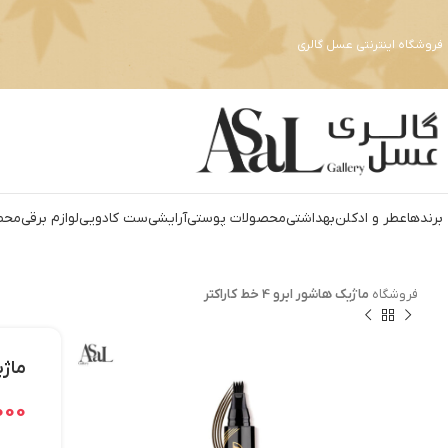
فروشگاه اینترنتی عسل گالری
برندها
عطر و ادکلن
بهداشتي
محصولات پوستی
آرايشي
ست کادويي
لوازم برقي
محص
فروشگاه
ماژیک هاشور ابرو 4 خط کاراکتر
ماژیک 
,000