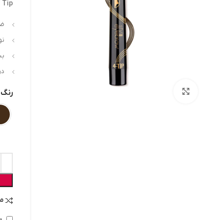
 Tip
ضد 
نو
بس
در
بزرگنمایی تصویر
رنگ
م
ب