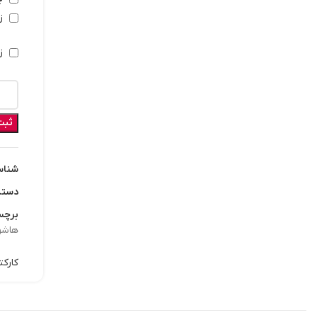
زم
زما
ثبت
شناس
دسته
برچس
هاشور
کارکت