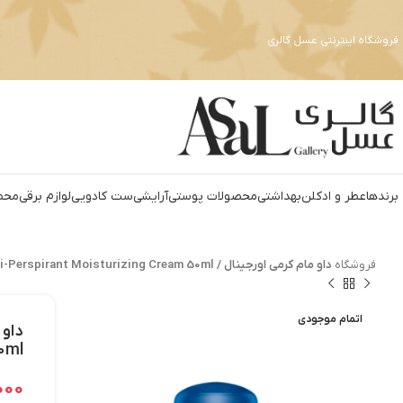
فروشگاه اینترنتی عسل گالری
برندها
عطر و ادکلن
بهداشتي
محصولات پوستی
آرايشي
ست کادويي
لوازم برقي
محص
فروشگاه
داو مام کرمی اورجینال / Dove Original 24h Anti-Perspirant Moisturizing Cream 50ml
اتمام موجودی
0ml
000