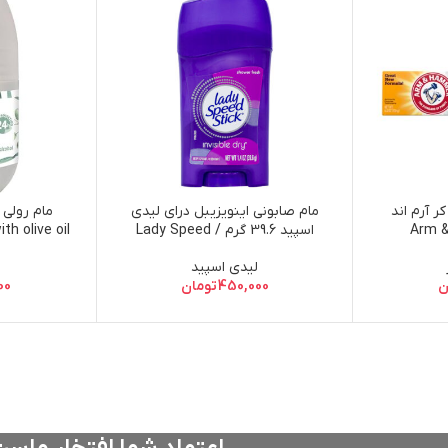
ر آرم اند
مام صابونی اینویزیبل درای لیدی
مام رولی ر
Arm & H
اسپید 39.6 گرم / Lady Speed
th olive oil
Stick Invisible Dry Deodorant,
Complete
لیدی اسپید
Shower Fresh
Fluoride A
ن
450,000
تومان
00