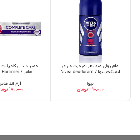
مام رولی ضد تعریق مردانه رای
خمیر دندان کامپلیت ک
ایمپکت نیوا / Nivea deodorant
هامر / ammer
 Care Stain Defense
roll-on 50 ml. Men dry impact
نیوا
آرم اند هامر
nticavity Toothpaste
390,000
تومان
980,000
توما