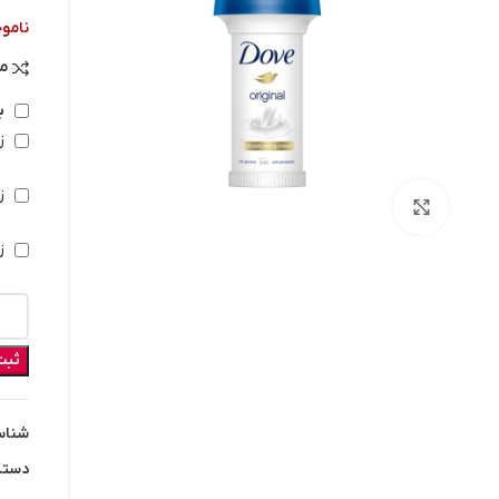
ناموج
م
ب
زم
زم
بزرگنمایی تصویر
زم
ثبت
شناس
دسته