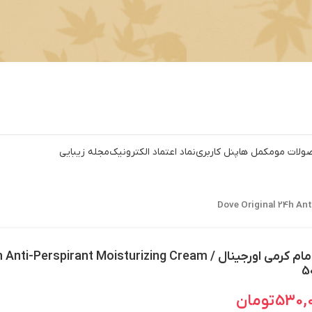
ولات مو
مکمل ها
پنل کاربری
نماد اعتماد الکترونیک
مجله زیبایی
داو مام کرمی اورجینال / Perspirant Moisturizing Cream
5
530,
تومان