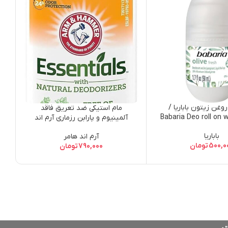
وغن زیتون باباریا /
مام استیکی ضد تعریق فاقد
Babaria Deo roll on wi
آلمینیوم و پارابن رزماری آرم اند
هامر / Arm & Hammer
باباریا
آرم اند هامر
Essentials Natural Deodorant,
500,0
تومان
790,000
تومان
Fresh