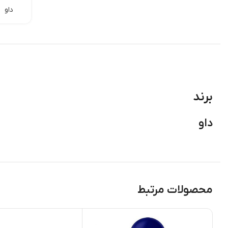
داو
برند
داو
محصولات مرتبط