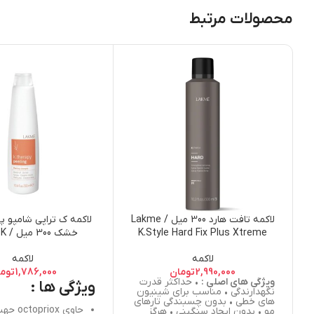
محصولات مرتبط
لاکمه تافت هارد 300 میل / Lakme
لاکمه ک تراپی شامپو پ
K.Style Hard Fix Plus Xtreme
خشک 
 Peeling Shampoo
Hold Hairspray 300ml
لاکمه
لاکمه
druff Dry Hair
2,990,000
تومان
1,786,000
توم
ویژگی های اصلی :
• حداکثر قدرت
ویژگی ها :
نگهدارندگی • مناسب برای شینیون
های خطی • بدون چسبندگی تارهای
حاوی iox
مو • بدون ایجاد سنگینی • هرگز