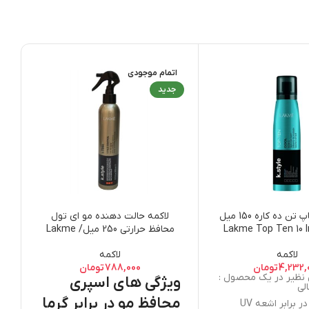
اتمام موجودی
ا
جدید
لاکمه کرم تاپ تن ده کاره 150 میل
لاکمه حالت دهنده مو ای تول
/ Lakme Top Ten 10 I
محافظ حرارتی 250 میل/ Lakme
K.Style I Tools Style Control
Care Bal
لاکمه
لاکمه
Hot Iron Spray
4,232,
تومان
788,000
تومان
ویژگی های اسپری
لی
محافظ مو در برابر گرما
برابر اشعه UV