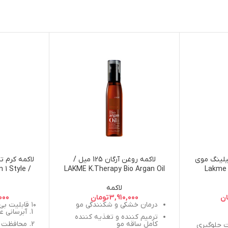
یلینگ موی
لاکمه روغن آرگان 125 میل /
300 میل / Lakme K
LAKME K.Therapy Bio Argan Oil
n 1 Style
m
125ML
Therapy
لاکمه
Dan
ان
3,910,000
تومان
000
درمان خشکی و شکنندگی مو
۱۰ قابلیت بی نظیر در یک محصول :
آبرسانی عا
ترمیم کننده و تغذیه کننده
کامل ساقه مو
محافظت در 
octopr جهت جلوگیری