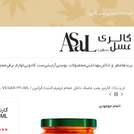
فروشگاه اینترنتی عسل گالری
برندها
عطر و ادکلن
بهداشتي
محصولات پوستی
آرايشي
ست کادويي
لوازم برقي
محص
فروشگاه
گارنیر بمب ماسک داخل حمام ترمیم کننده کراتین / GARNIER FRUCTIS KERATING HAIR BOMB REPAIRING MASK 98% NATURAL VEGAN 320ML
اتمام موجودی
0ML
000