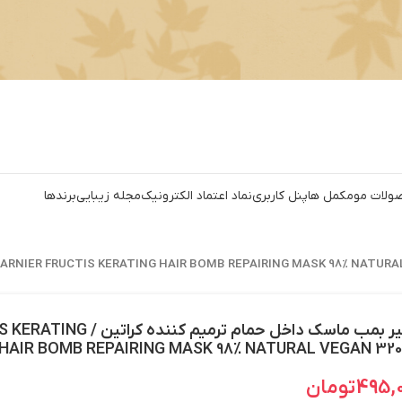
ولات مو
مکمل ها
پنل کاربری
نماد اعتماد الکترونیک
مجله زیبایی
برندها
گارنیر بمب ماسک داخل حمام ترمی
HAIR BOMB REPAIRING MASK 98% NATURAL VEGAN 32
495,
تومان