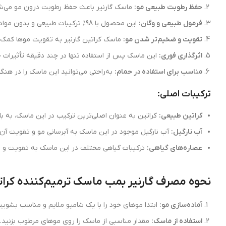
حفظ رطوبت طبیعی مو:
ماسک گارنیر باعث حفظ رطوبت درون مو می‌شود
فرمول طبیعی و وگان:
این محصول با 98% ترکیبات طبیعی و بدون مواد شیمیایی مضری مانند پارابن، سیلیکون و سولفات ساخته شده است و کاملاً مناسب افرادی است که به محصولات وگان و طبیعی علاقه دارند.
تقویت و ضخیم‌تر شدن مو:
ماسک کراتین گارنیر به تقویت موها کمک م
اثرگذاری فوری:
این ماسک پس از استفاده تنها در چند دقیقه تأثیرات خو
مناسب برای استفاده در حمام:
به‌راحتی می‌توانید این ماسک را در هنگام
ترکیبات اصلی:
کراتین طبیعی:
کراتین به عنوان اصلی‌ترین ترکیب در این ماسک، به با
آب نارگیل:
آب نارگیل موجود در این ماسک به آبرسانی مو و تقویت آن 
عصاره‌های گیاهی:
ترکیبات گیاهی مختلف در این ماسک به تقویت و تغ
نحوه مصرف گارنیر بمب ماسک ترمیم‌کننده کرات
آماده‌سازی مو:
ابتدا موهای خود را با یک شامپو ملایم و مناسب بشویید
استفاده از ماسک:
مقدار مناسبی از ماسک را روی موهای مرطوب بزنید. 