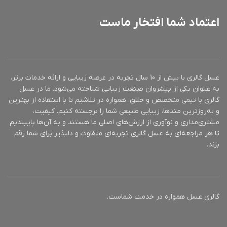
برابر عوامل مخرب محیطی
فاقد روغن (oil free)
سایز محصول 300میل
اعتماد شما افتخار ماست
متعادل‎کننده چربی پوست
جلوگیری از ایجاد جوش و
ضد باکتری
دارای اسیدیته یا ph سازگار با
پوست
سایز محصول 150میل
عسل گالری با بیش از 10 سال تجربه در عرصه زیبایی و ارائه خدمات برتر،
به عنوان یکی از پیشروان صنعت زیبایی شناخته می‌شود. ما در عسل
گالری با تیمی متخصص و خلاق، همواره در تلاشیم تا با استفاده از بهترین
و به‌روزترین متدها، زیبایی طبیعی شما را برجسته کنیم. کیفیت،
مشتری‌مداری و نوآوری از ارزش‌های اصلی ما هستند و به آن‌ها پایبندیم
تا هر مراجعه‌ای به عسل گالری تجربه‌ای متفاوت و دلپذیر برای شما رقم
بزند.
گالری عسل همواره در خدمت شماست.