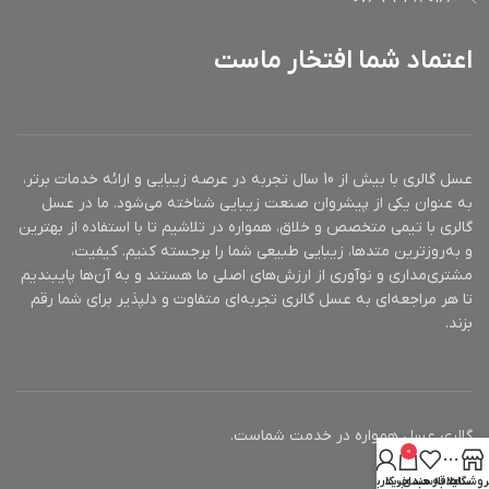
م
گروه
ف
چوبی ادویه ای
مناسب
بویایی
بانوان
برای
اعتماد شما افتخار ماست
ا
کشور
ا
ایتالیا
نارنگی
مبدأ
ماندارین،
اسانس
اسطوخودوس
ا
اولیه
، برگ درخت
مناسب
م
آقایان
نارنج، انگور
برای
عسل گالری با بیش از 10 سال تجربه در عرصه زیبایی و ارائه خدمات برتر،
فرنگی سیاه
به عنوان یکی از پیشروان صنعت زیبایی شناخته می‌شود. ما در عسل
ا
گالری با تیمی متخصص و خلاق، همواره در تلاشیم تا با استفاده از بهترین
اسانس
ریحان ، گریپ
پ
اسطوخودوس
اولیه
فروت ، گشنیز
اسانس
و به‌روزترین متدها، زیبایی طبیعی شما را برجسته کنیم. کیفیت،
، یاس، شکوفه
میانی
مشتری‌مداری و نوآوری از ارزش‌های اصلی ما هستند و به آن‌ها پایبندیم
پرتقال
اسانس
هل ، زنجبیل ،
تا هر مراجعه‌ای به عسل گالری تجربه‌ای متفاوت و دلپذیر برای شما رقم
میانی
شکوفه پرتقال
بزند.
اسانس
مشک ، وانیل ،
پایه
سدر ، عنبر
اسانس
کهربا، سدر ،
پایه
تنباکو
گالری عسل همواره در خدمت شماست.
0
روشگاه
سایدبار
علاقه مندی
سبد خرید
حساب کاربری من