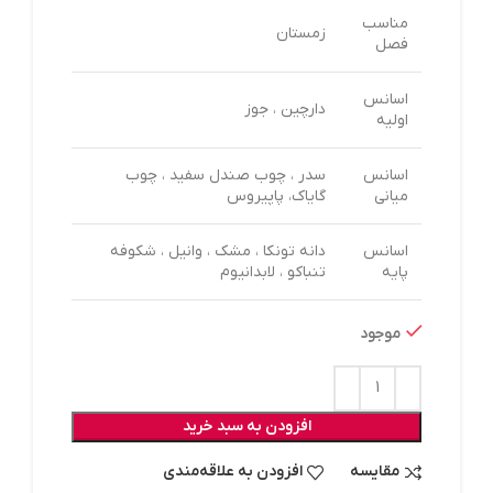
مناسب
زمستان
فصل
اسانس
دارچین ، جوز
اولیه
اسانس
سدر ، چوب صندل سفید ، چوب
میانی
گایاک، پاپیروس
اسانس
دانه تونکا ، مشک ، وانیل ، شکوفه
پایه
تنباکو ، لابدانیوم
موجود
افزودن به سبد خرید
مقایسه
افزودن به علاقه‌مندی