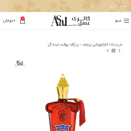
عسل گالری
0
منو
0
تومان
فروشگاه
کازاموراتی زرجف – زرژاف بوکت ایده آل