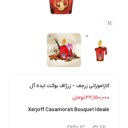
بزرگنمایی تصویر
کازاموراتی زرجف – زرژاف بوکت ایده آل
32,150,000
تومان
Xerjoff Casamorati Bouquet Ideale
نوع عطر
ادو پرفیوم