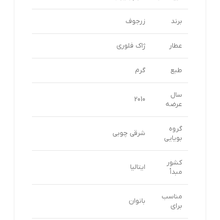
برند
زرجوف
عطار
ژاک فلوری
طبع
گرم
سال
2010
عرضه
گروه
شرقی چوبی
بویایی
کشور
ایتالیا
مبدأ
مناسب
بانوان
برای