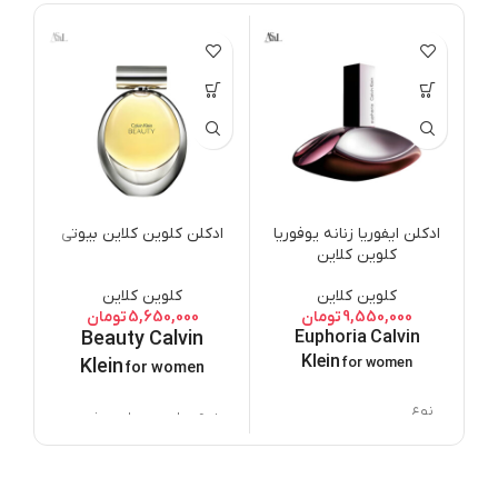
ات
م
f
ن
ع
ادکلن ایفوریا زنانه یوفوریا
ادکلن کلوین کلاین بیوتی
ب
کلوین کلاین
کلوین کلاین
کلوین کلاین
ع
9,550,000
تومان
5,650,000
تومان
Beauty Calvin
Euphoria Calvin
Klein
for women
ط
Klein
for women
نوع
س
نوع عطر
ادو پرفیوم
ادو پرفیوم
عطر
ع
کالوین
برند
برند
کالوین کلین
گ
کلین