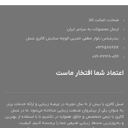
ب
دومنیک
عطار
صوفی لابه
روپیون،
ک
عطار
کارلوس بنایم،
م
ضمانت اصالت کالا
لاک دانگ
طبع
معتدل
ارسال محصولات به سراسر ایران
م
طبع
گرم
ب
سال عرضه
2010
بندرعباس-بلوار مطفی خمینی-کوچه ستایش-گالری عسل
09365878712
سال
گروه
رایحه های
2005
ا
عرضه
بویایی
گلی
076-3338-0166
ا
گروه
ایالات
شرقی گلی
اعتماد شما افتخار ماست
کشور مبدأ
بویایی
متحده
ا
م
کشور
مناسب
ایالات متحده
بانوان
مبدأ
برای
مناسب
عسل گالری با بیش از 10 سال تجربه در عرصه زیبایی و ارائه خدمات برتر،
مناسب
بانوان
پاییز
برای
فصل
به عنوان یکی از پیشروان صنعت زیبایی شناخته می‌شود. ما در عسل
گالری با تیمی متخصص و خلاق، همواره در تلاشیم تا با استفاده از بهترین
ا
اسانس
و به‌روزترین متدها، زیبایی طبیعی شما را برجسته کنیم. کیفیت،
اسانس
انار
گل ختی
پ
اولیه
اولیه