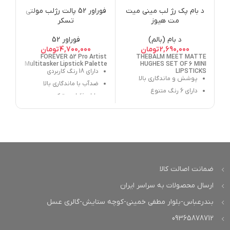
د بام پک رژ لب مینی میت
فوراور 52 پالت رژلب مولتی
مت هیوز
تسکر
د بام (بالم)
فوراور 52
2,690,000
تومان
4,700,000
تومان
FOREVER 52 Pro Artist
THEBALM MEET MATTE
Multitasker Lipstick Palette
HUGHES SET OF 6 MINI
LIPSTICKS
دارای 18 رنگ کاربردی
پوشش و ماندگاری بالا
ضدآب با ماندگاری بالا
دارای 6 رنگ متنوع
دارای قابلیت ترکیب
فینیش مات و مخملی
قابل استفاده حرفه ای و
حاوی:
نعناع فلفلی، روغن
شخصی
آواکادو و ویتامین E
ضمانت اصالت کالا
ارسال محصولات به سراسر ایران
بندرعباس-بلوار مطفی خمینی-کوچه ستایش-گالری عسل
09365878712