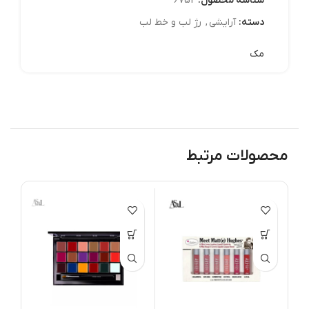
شناسه محصول:
6754
دسته:
آرايشي
,
رژ لب و خط لب
مک
محصولات مرتبط
د 
att
ing
ami