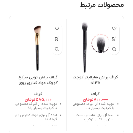
محصولات مرتبط
گ
IN
SE
NG
گراف براش هایلایتر کوچک
گراف براش توپی سرکج
TI
st35
کوچک مواد گذاری روی
SS
گونه sr21
گراف
گراف
800,000
تومان
585,000
تومان
تهیه شده از الیاف مصنوعی
تهیه شده از الیاف مصنوعی
با کیفیت بسیار بالا
با کیفیت بسیار بالا
ایده آل برای هایلایر، سبک
ایده آل برای مواد گذاری روی
استروبینگ و ترکیب
گونه ها
قابل شستشو با عمر بسیار
قابل شستشو با عمر بسیار
بالا
بالا