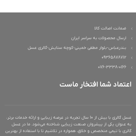
حاوی: نعناع فلفلی، روغن
آواکادو و ویتامین E
آواکادو و ویتامین E
ضمانت اصالت کالا
ارسال محصولات به سراسر ایران
بندرعباس-بلوار مطفی خمینی-کوچه ستایش-گالری عسل
09365878712
076-3338-0166
اعتماد شما افتخار ماست
عسل گالری با بیش از 10 سال تجربه در عرصه زیبایی و ارائه خدمات برتر،
به عنوان یکی از پیشروان صنعت زیبایی شناخته می‌شود. ما در عسل
گالری با تیمی متخصص و خلاق، همواره در تلاشیم تا با استفاده از بهترین