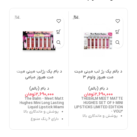
ات
د 
hes
l 12
د بالم پک رژ لب مینی میت
د بام پک رژلب مینی میت
مت هیوز ولوم 3
مت هیوز میامی
د بام (بالم)
د بام (بالم)
2,690,000
تومان
2,690,000
تومان
The Balm - Meet Matt
THEBALM MEET MATTE
Hughes Mini Long Lasting
HUGHES SET OF 6 MINI
Liquid Lipstick Miami
LIPSTICKS LIMITED EDITION
- VOL3
پوشش و ماندگاری بالا
پوشش و ماندگاری بالا
دارای 6 رنگ متنوع
دارای 6 رنگ متنوع
فینیش مات و مخملی
فینیش مات و مخملی
حاوی:
نعناع فلفلی، روغن