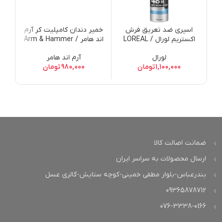
اسپری ضد تعریق فرش
خمیر دندان کامپلیت کر آرم
اکستریم لورال / LOREAL
اند هامر / Arm & Hammer
Complete Care Stain
PARIS Men Expert
لورال
آرم اند هامر
Defense Fluoride
Deodorant Fresh
1,100,000
تومان
980,000
تومان
Anticavity Toothpaste
Extreme 250Ml
ضمانت اصالت کالا
ارسال محصولات به سراسر ایران
بندرعباس-بلوار مطفی خمینی-کوچه ستایش-گالری عسل
09365878712
076-3338-0166