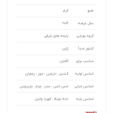
طبع
گرم
سال عرضه
2016
گروه بویایی
رایحه های شرقی
کشور مبدأ
ژاپن
مناسب برای
آقایان
اسانس اولیه
گشنیز ، دارچین ، جوز ، زعفران
اسانس میانی
خس خس ، سدر ، چرم ، پاپیروس
اسانس پایه
دانه تونکا ، کهربا، وانیل
ناموجود