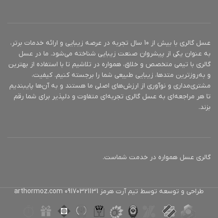
برای
کشور
ایتالیا
مبدأ
ا
ترنج ، نارنگی
پ
اسانس
ماندارین، لیمو
مناسب
آقایان
اولیه
ترش، فلفل ،
برای
عسل گالری با بیش از 10 سال تجربه در عرصه زیبایی و ارائه خدمات برتر،
چای ، چای میت
به عنوان یکی از پیشروان صنعت زیبایی شناخته می‌شود. ما در عسل
گالری با تیمی متخصص و خلاق، همواره در تلاشیم تا با استفاده از بهترین
اسانس
ریحان ، گریپ
اسانس
فلفل قرمز
اولیه
فروت ، گشنیز
و به‌روزترین متدها، زیبایی طبیعی شما را برجسته کنیم. کیفیت،
میانی
شیرین ، کنجد
مشتری‌مداری و نوآوری از ارزش‌های اصلی ما هستند و به آن‌ها پایبندیم
اسانس
هل ، زنجبیل ،
تا هر مراجعه‌ای به عسل گالری تجربه‌ای متفاوت و دلپذیر برای شما رقم
اسانس
مشک ، خس
میانی
شکوفه پرتقال
بزند.
پایه
خس ، سدر
اسانس
کهربا، سدر ،
پایه
تنباکو
گالری عسل همواره در خدمت شماست.
طراحی و توسعه توسط تیم آرت هرمز 09170321131 arthormoz.com