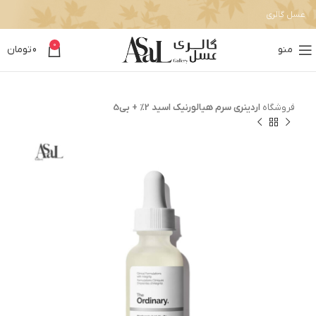
عسل گالری
0
منو
0
تومان
فروشگاه
اردینری سرم هیالورنیک اسید 2% + بی5