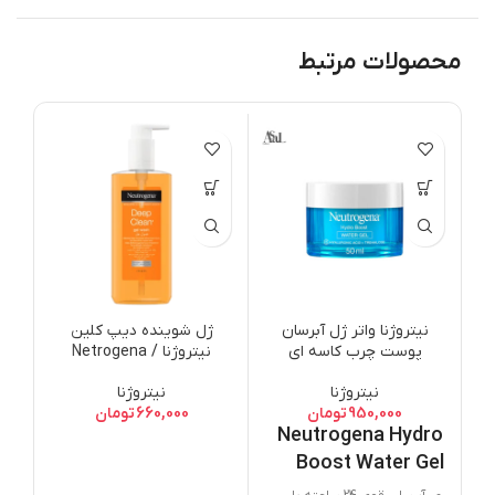
محصولات مرتبط
ن
ar
he
er
نیتروژنا واتر ژل آبرسان
ژل شوینده دیپ کلین
am
پوست چرب کاسه ای
نیتروژنا / Netrogena
Deep Clean Gel Wash
نیتروژنا
نیتروژنا
200Ml
950,000
تومان
660,000
تومان
Neutrogena Hydro
Boost Water Gel