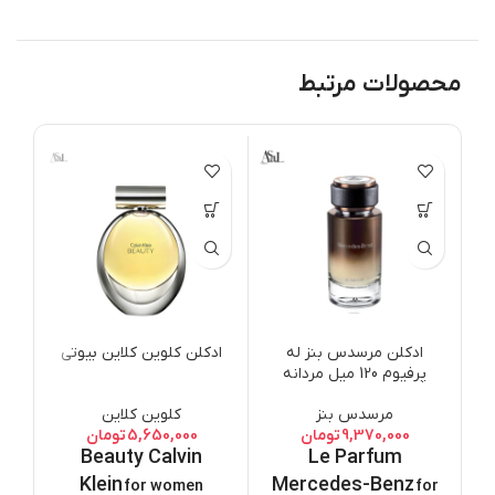
محصولات مرتبط
ات
لالیک
EDP
ن
ع
ادکلن مرسدس بنز له
ادکلن کلوین کلاین بیوتی
پرفیوم 120 میل مردانه
ب
مرسدس بنز
کلوین کلاین
ع
9,370,000
تومان
5,650,000
تومان
Beauty Calvin
Le Parfum
ط
Klein
Mercedes-Benz
for women
for