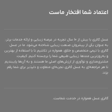
فاقد روغن (oil free)
اعتماد شما افتخار ماست
متعادل‎کننده چربی پوست
جلوگیری از ایجاد جوش و
ضد باکتری
دارای اسیدیته یا ph سازگار با
پوست
سایز محصول 150میل
عسل گالری با بیش از 10 سال تجربه در عرصه زیبایی و ارائه خدمات برتر،
به عنوان یکی از پیشروان صنعت زیبایی شناخته می‌شود. ما در عسل
گالری با تیمی متخصص و خلاق، همواره در تلاشیم تا با استفاده از بهترین
و به‌روزترین متدها، زیبایی طبیعی شما را برجسته کنیم. کیفیت،
مشتری‌مداری و نوآوری از ارزش‌های اصلی ما هستند و به آن‌ها پایبندیم
تا هر مراجعه‌ای به عسل گالری تجربه‌ای متفاوت و دلپذیر برای شما رقم
بزند.
گالری عسل همواره در خدمت شماست.