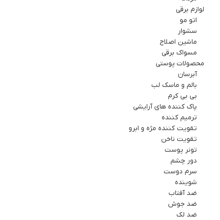
لوازم برقي
اتو مو
سشوار
ماشین اصلاح
مسواک برقی
محصولات پوستی
آبرسان
بالم و ماسک لب
بی بی کرم
پاک کننده های آرایشی
ترمیم کننده
تقویت کننده مژه و ابرو
تقویت ناخن
تونر پوست
دور چشم
سرم دوست
شوینده
ضد آفتاب
ضد جوش
ضد لک