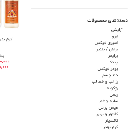
دسته‌های محصولات
آرايشي
ابرو
کرم بدن
اسپري فيکس
براش / بلندر
پرایمر
بث 
50,000
پنکک
0,000
پودر فیکس
خط چشم
رژ لب و خط لب
رژگونه
ریمل
سایه چشم
فيس براش
کانتور و برنزر
کانسیلر
کرم پودر