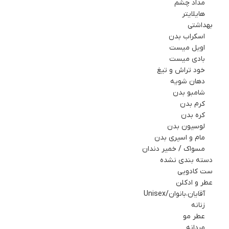
مداد چشم
هایلایتر
بهداشتي
اسکراب بدن
اویل میست
بادی میست
خود تراش و تیغ
دهان شویه
شامبو بدن
کرم بدن
کره بدن
لوسیون بدن
مام و اسپري بدن
مسواک / خمیر دندان
دسته بندی نشده
ست کادويي
عطر و ادکلن
آقایان،بانوان/Unisex
زنانه
عطر مو
مردانه