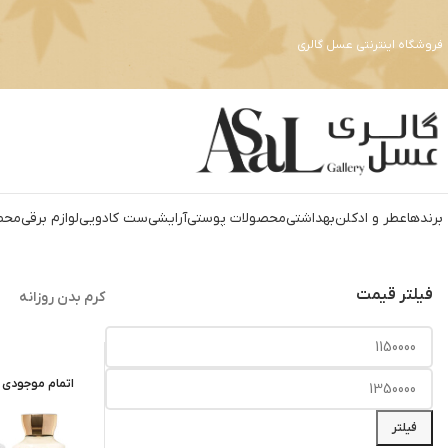
فروشگاه اینترنتی عسل گالری
برندها
عطر و ادکلن
بهداشتي
محصولات پوستی
آرايشي
ست کادويي
لوازم برقي
محص
فیلتر قیمت
کرم بدن روزانه
اتمام موجودی
فیلتر