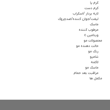
کرم پا
کرم دست
لایه بردار /اسکراب
لیفت/جوان کننده/ضدچروک
ماسك
مرطوب کننده
ویتامین c
محصولات مو
حالت دهنده مو
رنگ مو
شامپو
لاکمه
ماسک مو
مراقبت بعد حمام
مکمل ها