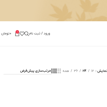
0
ورود / ثبت نام
0
تومان
مایش
12
24
36
همه