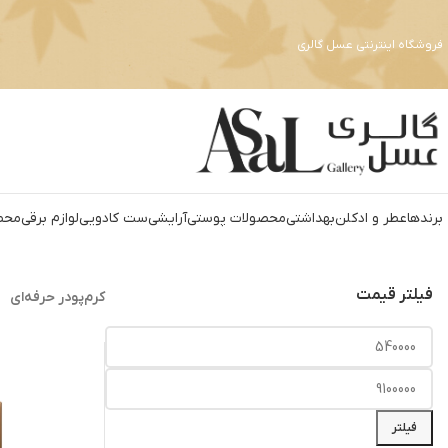
فروشگاه اینترنتی عسل گالری
برندها
عطر و ادکلن
بهداشتي
محصولات پوستی
آرايشي
ست کادويي
لوازم برقي
محص
فیلتر قیمت
کرم‌پودر حرفه‌ای
فیلتر