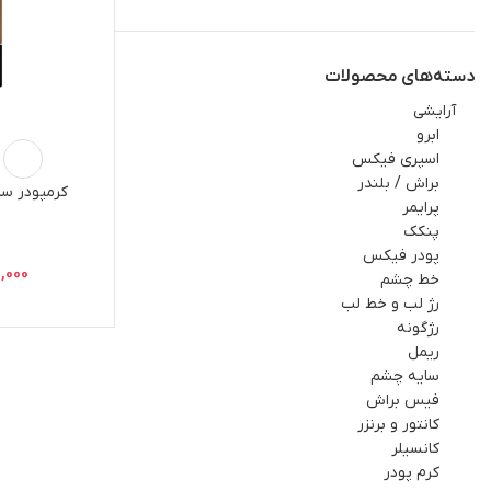
دسته‌های محصولات
آرايشي
ابرو
اسپري فيکس
براش / بلندر
کرمپودر س
پرایمر
پنکک
پودر فیکس
0,000
خط چشم
رژ لب و خط لب
رژگونه
ریمل
سایه چشم
فيس براش
کانتور و برنزر
کانسیلر
کرم پودر