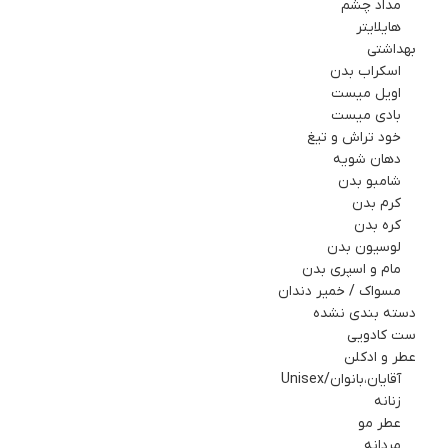
مداد چشم
هایلایتر
بهداشتي
اسکراب بدن
اویل میست
بادی میست
خود تراش و تیغ
دهان شویه
شامبو بدن
کرم بدن
کره بدن
لوسیون بدن
مام و اسپري بدن
مسواک / خمیر دندان
دسته بندی نشده
ست کادويي
عطر و ادکلن
آقایان،بانوان/Unisex
زنانه
عطر مو
مردانه