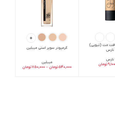
افت مت (تیوپی)
کرمپودر سوپر استی میبلین
نارس
نارس
میبلین
9,10
تومان
540,000
تومان
–
750,000
تومان