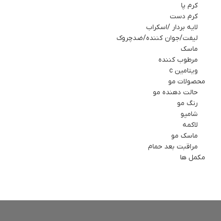
کرم پا
کرم دست
لایه بردار /اسکراب
لیفت/جوان کننده/ضدچروک
ماسك
مرطوب کننده
ویتامین c
محصولات مو
حالت دهنده مو
رنگ مو
شامپو
لاکمه
ماسک مو
مراقبت بعد حمام
مکمل ها