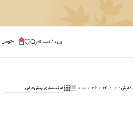
0
ورود / ثبت نام
0
تومان
مایش
12
24
36
همه