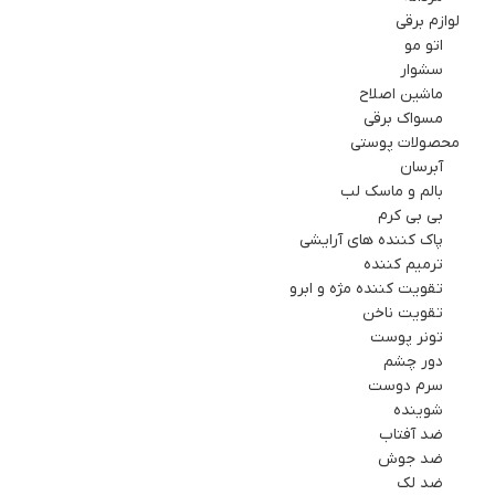
لوازم برقي
اتو مو
سشوار
ماشین اصلاح
مسواک برقی
محصولات پوستی
آبرسان
بالم و ماسک لب
بی بی کرم
پاک کننده های آرایشی
ترمیم کننده
تقویت کننده مژه و ابرو
تقویت ناخن
تونر پوست
دور چشم
سرم دوست
شوینده
ضد آفتاب
ضد جوش
ضد لک