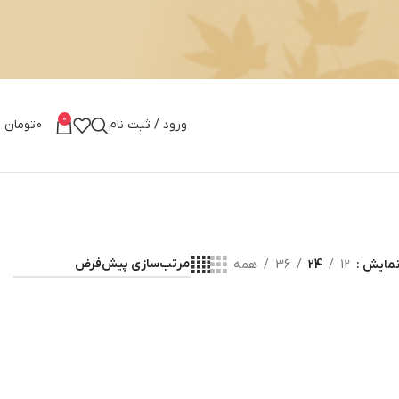
0
ورود / ثبت نام
0
تومان
مایش
12
24
36
همه