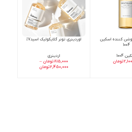
روشن کننده اسکین
اوردینری تونر گلایکولیک اسید7%
1004
ن 1004
اردینری
2,10
تومان
815,000
تومان
–
2,450,000
تومان