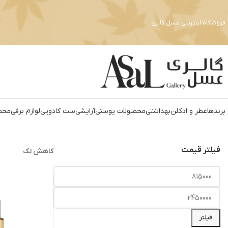
فروشگاه اینترنتی عسل گالری
برندها
عطر و ادکلن
بهداشتي
محصولات پوستی
آرايشي
ست کادويي
لوازم برقي
محص
فیلتر قیمت
کاهش لک
فیلتر