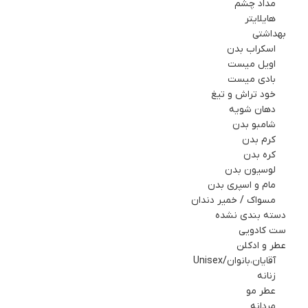
مداد چشم
هایلایتر
بهداشتي
اسکراب بدن
اویل میست
بادی میست
خود تراش و تیغ
دهان شویه
شامبو بدن
کرم بدن
کره بدن
لوسیون بدن
مام و اسپري بدن
مسواک / خمیر دندان
دسته بندی نشده
ست کادويي
عطر و ادکلن
آقایان،بانوان/Unisex
زنانه
عطر مو
مردانه