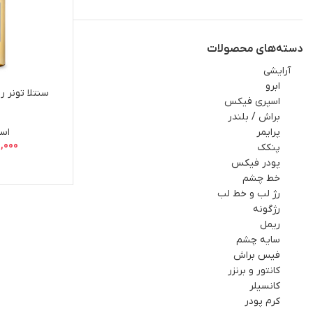
دسته‌های محصولات
آرايشي
ابرو
سنتلا تونر 
اسپري فيکس
براش / بلندر
پرایمر
اسکی
0,000
پنکک
پودر فیکس
خط چشم
رژ لب و خط لب
رژگونه
ریمل
سایه چشم
فيس براش
کانتور و برنزر
کانسیلر
کرم پودر