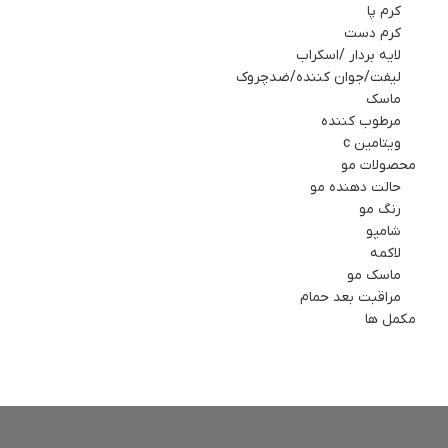
کرم پا
کرم دست
لایه بردار /اسکراب
لیفت/جوان کننده/ضدچروک
ماسك
مرطوب کننده
ویتامین c
محصولات مو
حالت دهنده مو
رنگ مو
شامپو
لاکمه
ماسک مو
مراقبت بعد حمام
مکمل ها