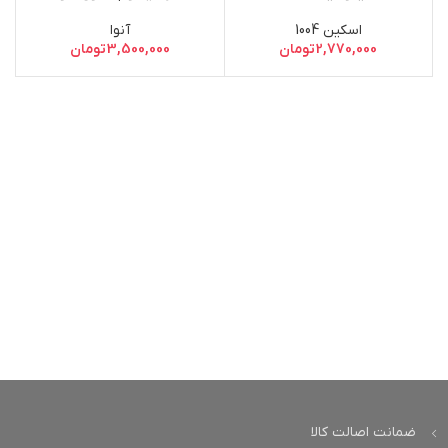
اسکین 1004
آنوا
2,770,000
تومان
3,500,000
تومان
ضمانت اصالت کالا