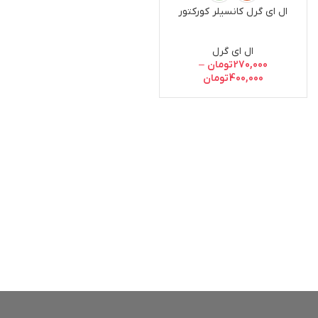
ال ای گرل کانسیلر کورکتور
ال ای گرل
270,000
تومان
–
400,000
تومان