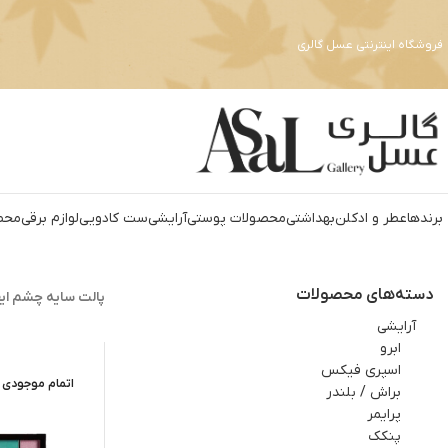
فروشگاه اینترنتی عسل گالری
برندها
عطر و ادکلن
بهداشتي
محصولات پوستی
آرايشي
ست کادويي
لوازم برقي
محص
دسته‌های محصولات
پالت سایه چشم ایف
آرايشي
ابرو
اسپري فيکس
اتمام موجودی
براش / بلندر
پرایمر
پنکک