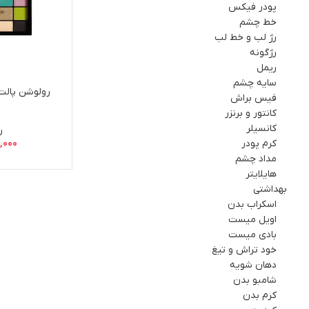
پودر فیکس
خط چشم
رژ لب و خط لب
رژگونه
ریمل
سایه چشم
رولوشن پالت 
فيس براش
کانتور و برنزر
کانسیلر
ر
کرم پودر
0,000
مداد چشم
هایلایتر
بهداشتي
اسکراب بدن
اویل میست
بادی میست
خود تراش و تیغ
دهان شویه
شامبو بدن
کرم بدن