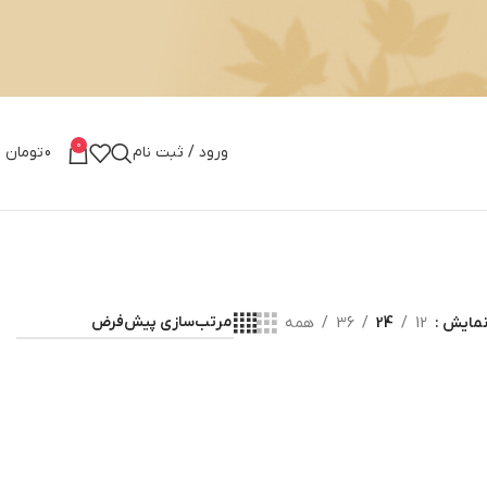
0
ورود / ثبت نام
0
تومان
مایش
12
24
36
همه