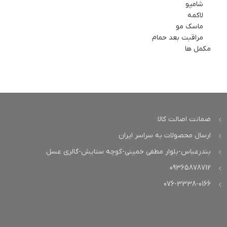
شامپو
لاکمه
ماسک مو
مراقبت بعد حمام
مکمل ها
ضمانت اصالت کالا
ارسال محصولات به سراسر ایران
بندرعباس-بلوار مطفی خمینی-کوچه ستایش-گالری عسل
09365878712
076-3338-0166