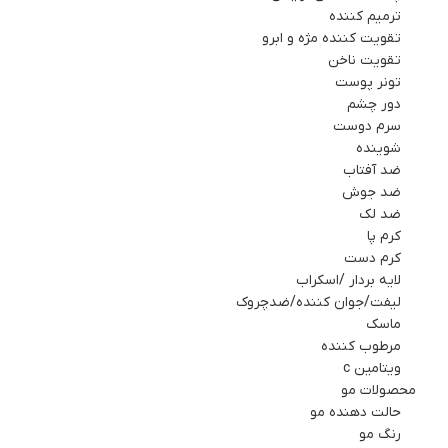
ترمیم کننده
تقویت کننده مژه و ابرو
تقویت ناخن
تونر پوست
دور چشم
سرم دوست
شوینده
ضد آفتاب
ضد جوش
ضد لک
کرم پا
کرم دست
لایه بردار /اسکراب
لیفت/جوان کننده/ضدچروک
ماسك
مرطوب کننده
ویتامین c
محصولات مو
حالت دهنده مو
رنگ مو