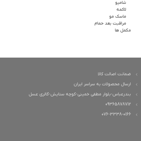
شامپو
لاکمه
ماسک مو
مراقبت بعد حمام
مکمل ها
ضمانت اصالت کالا
ارسال محصولات به سراسر ایران
بندرعباس-بلوار مطفی خمینی-کوچه ستایش-گالری عسل
09365878712
076-3338-0166