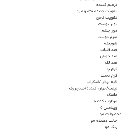
ترمیم کننده
تقویت کننده مژه و ابرو
تقویت ناخن
تونر پوست
دور چشم
سرم دوست
شوینده
ضد آفتاب
ضد جوش
ضد لک
کرم پا
کرم دست
لایه بردار /اسکراب
لیفت/جوان کننده/ضدچروک
ماسك
مرطوب کننده
ویتامین c
محصولات مو
حالت دهنده مو
رنگ مو