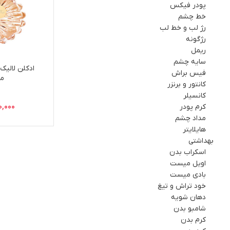
پودر فیکس
خط چشم
رژ لب و خط لب
رژگونه
ریمل
سایه چشم
فيس براش
می
کانتور و برنزر
کانسیلر
کرم پودر
0,000
مداد چشم
هایلایتر
بهداشتي
اسکراب بدن
اویل میست
بادی میست
خود تراش و تیغ
دهان شویه
شامبو بدن
کرم بدن