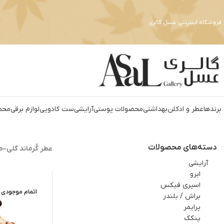
فروشگاه اینترنتی عسل گالری
برندها
عطر و ادکلن
بهداشتي
محصولات پوستی
آرايشي
ست کادويي
لوازم برقي
محص
دسته‌های محصولات
عطر گُرماند گلی–م
آرايشي
ابرو
اسپري فيکس
اتمام موجودی
براش / بلندر
پرایمر
پنکک