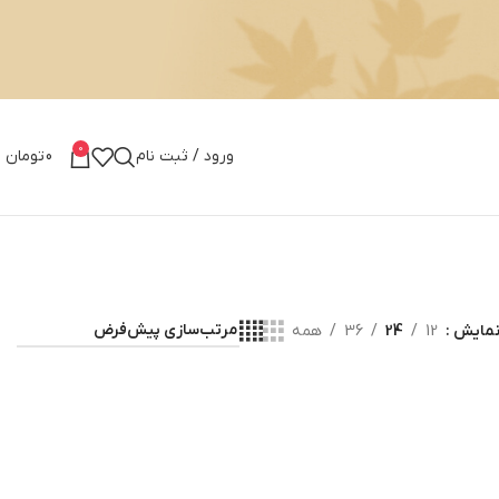
0
ورود / ثبت نام
0
تومان
مایش
12
24
36
همه