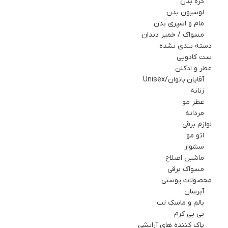
کره بدن
لوسیون بدن
مام و اسپري بدن
مسواک / خمیر دندان
دسته بندی نشده
ست کادويي
عطر و ادکلن
آقایان،بانوان/Unisex
زنانه
عطر مو
مردانه
لوازم برقي
اتو مو
سشوار
ماشین اصلاح
مسواک برقی
محصولات پوستی
آبرسان
بالم و ماسک لب
بی بی کرم
پاک کننده های آرایشی