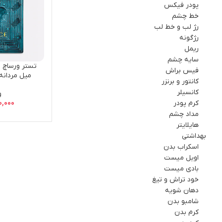
پودر فیکس
خط چشم
رژ لب و خط لب
رژگونه
ریمل
سایه چشم
فيس براش
کانتور و برنزر
r
کانسیلر
و
کرم پودر
0,000
مداد چشم
هایلایتر
بهداشتي
اسکراب بدن
اویل میست
بادی میست
خود تراش و تیغ
دهان شویه
شامبو بدن
کرم بدن