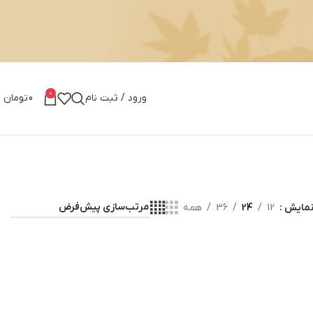
0
ورود / ثبت نام
0
تومان
مایش
12
24
36
همه