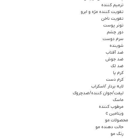
ترمیم کننده
تقویت کننده مژه و ابرو
تقویت ناخن
تونر پوست
دور چشم
سرم دوست
شوینده
ضد آفتاب
ضد جوش
ضد لک
کرم پا
کرم دست
لایه بردار /اسکراب
لیفت/جوان کننده/ضدچروک
ماسك
مرطوب کننده
ویتامین c
محصولات مو
حالت دهنده مو
رنگ مو