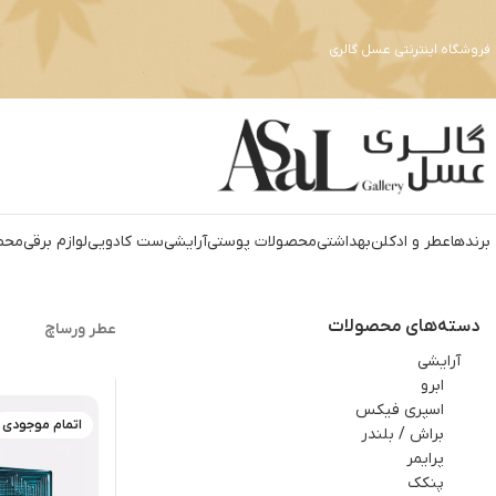
فروشگاه اینترنتی عسل گالری
برندها
عطر و ادکلن
بهداشتي
محصولات پوستی
آرايشي
ست کادويي
لوازم برقي
محص
دسته‌های محصولات
عطر ورساچ
آرايشي
ابرو
اسپري فيکس
اتمام موجودی
براش / بلندر
پرایمر
پنکک