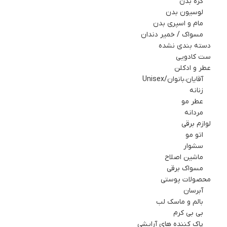
کره بدن
لوسیون بدن
مام و اسپري بدن
مسواک / خمیر دندان
دسته بندی نشده
ست کادويي
عطر و ادکلن
آقایان،بانوان/Unisex
زنانه
عطر مو
مردانه
لوازم برقي
اتو مو
سشوار
ماشین اصلاح
مسواک برقی
محصولات پوستی
آبرسان
بالم و ماسک لب
بی بی کرم
پاک کننده های آرایشی