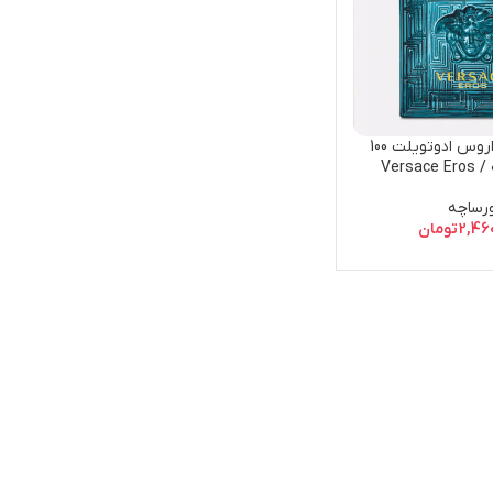
تستر ورساچ اروس ادوتویلت 100
میل مردانه / Versace Eros
Teste
رساچه
2,46
تومان