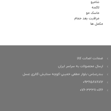
شامپو
لاکمه
ماسک مو
مراقبت بعد حمام
مکمل ها
ضمانت اصالت کالا
ارسال محصولات به سراسر ایران
بندرعباس-بلوار مطفی خمینی-کوچه ستایش-گالری عسل
09365878712
076-3338-0166