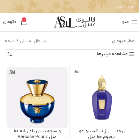
عسل گالری
0
منو
0
تومان
عطر میوه‌ای
در حال نمایش 9 نتیجه
مشاهده فیلترها
زرجف – زرژاف اکسنتو ادو
ورساچه دیلان بلو زنانه 100
پرفیوم 100 میل
میل / Versace Pour