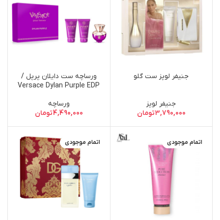
جنیفر لوپز ست گلو
ورساچه ست دایلان پرپل /
Versace Dylan Purple EDP
50ml Set
جنیفر لوپز
ورساچه
3,790,000
تومان
4,490,000
تومان
اتمام موجودی
اتمام موجودی