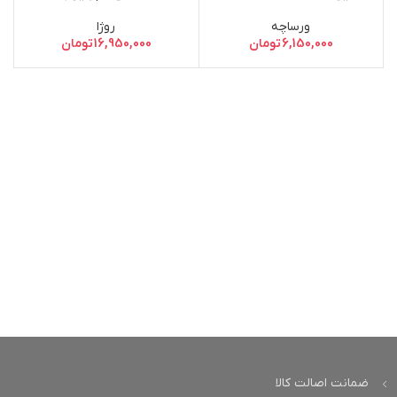
ورساچه
روژا
6,150,000
تومان
16,950,000
تومان
ضمانت اصالت کالا