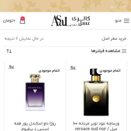
عسل گالری
0
منو
0
تومان
خرید عطر اصل
در حال نمایش 2 نتیجه
مشاهده فیلترها
اتمام موجودی
اتمام موجودی
ورساچه عود نویر مردانه 100
روژا داو اسکندل پور فمه
میل / versace oud noir
اسنس د پرفیوم