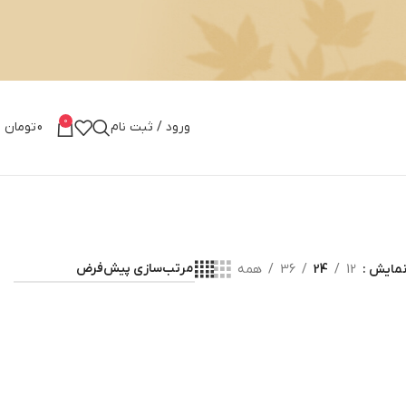
0
ورود / ثبت نام
0
تومان
مایش
12
24
36
همه