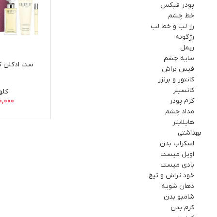
پودر فیکس
خط چشم
رژ لب و خط لب
رژگونه
ریمل
سایه چشم
ست ادکلن کل
فيس براش
کانتور و برنزر
کانسیلر
کلو
کرم پودر
0,000
مداد چشم
هایلایتر
بهداشتي
اسکراب بدن
اویل میست
بادی میست
خود تراش و تیغ
دهان شویه
شامبو بدن
کرم بدن