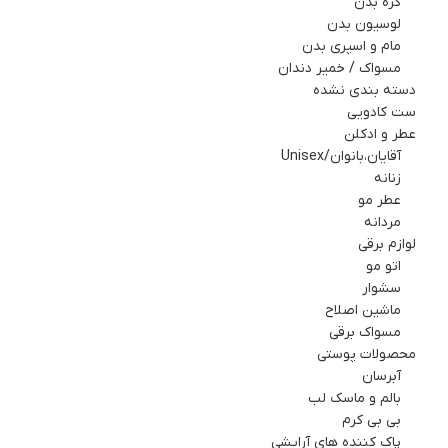
کره بدن
لوسیون بدن
مام و اسپري بدن
مسواک / خمیر دندان
دسته بندی نشده
ست کادويي
عطر و ادکلن
آقایان،بانوان/Unisex
زنانه
عطر مو
مردانه
لوازم برقي
اتو مو
سشوار
ماشین اصلاح
مسواک برقی
محصولات پوستی
آبرسان
بالم و ماسک لب
بی بی کرم
پاک کننده های آرایشی