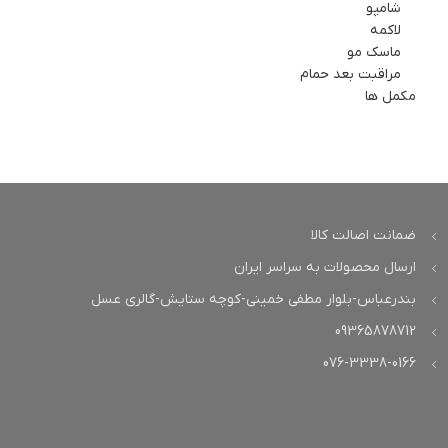
شامپو
لاکمه
ماسک مو
مراقبت بعد حمام
مکمل ها
ضمانت اصالت کالا
ارسال محصولات به سراسر ایران
بندرعباس-بلوار مطفی خمینی-کوچه ستایش-گالری عسل
09365878712
076-3338-0166