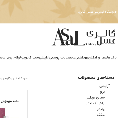
فروشگاه اینترنتی عسل گالری
برندها
عطر و ادکلن
بهداشتي
محصولات پوستی
آرايشي
ست کادويي
لوازم برقي
محص
دسته‌های محصولات
خرید ادکلن کلوین ک
آرايشي
ابرو
اسپري فيکس
اتمام موجودی
براش / بلندر
پرایمر
پنکک