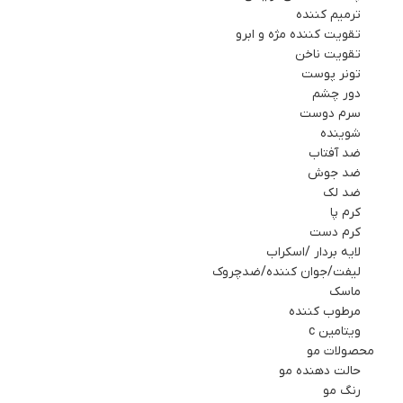
ترمیم کننده
تقویت کننده مژه و ابرو
تقویت ناخن
تونر پوست
دور چشم
سرم دوست
شوینده
ضد آفتاب
ضد جوش
ضد لک
کرم پا
کرم دست
لایه بردار /اسکراب
لیفت/جوان کننده/ضدچروک
ماسك
مرطوب کننده
ویتامین c
محصولات مو
حالت دهنده مو
رنگ مو