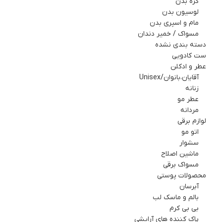
کره بدن
لوسیون بدن
مام و اسپري بدن
مسواک / خمیر دندان
دسته بندی نشده
ست کادويي
عطر و ادکلن
آقایان،بانوان/Unisex
زنانه
عطر مو
مردانه
لوازم برقي
اتو مو
سشوار
ماشین اصلاح
مسواک برقی
محصولات پوستی
آبرسان
بالم و ماسک لب
بی بی کرم
پاک کننده های آرایشی