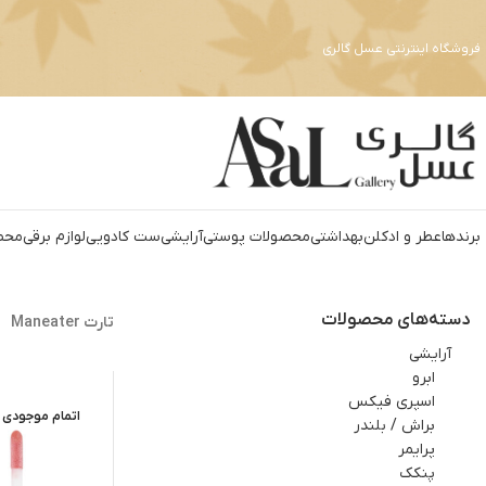
فروشگاه اینترنتی عسل گالری
برندها
عطر و ادکلن
بهداشتي
محصولات پوستی
آرايشي
ست کادويي
لوازم برقي
محص
دسته‌های محصولات
تارت Maneater
آرايشي
ابرو
اسپري فيکس
اتمام موجودی
براش / بلندر
پرایمر
پنکک