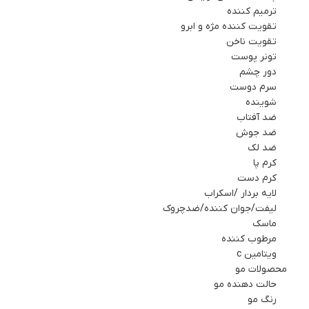
ترمیم کننده
تقویت کننده مژه و ابرو
تقویت ناخن
تونر پوست
دور چشم
سرم دوست
شوینده
ضد آفتاب
ضد جوش
ضد لک
کرم پا
کرم دست
لایه بردار /اسکراب
لیفت/جوان کننده/ضدچروک
ماسك
مرطوب کننده
ویتامین c
محصولات مو
حالت دهنده مو
رنگ مو