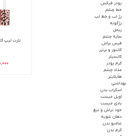
پودر فیکس
خط چشم
رژ لب و خط لب
رژگونه
ریمل
سایه چشم
تارت لیپ گ
فيس براش
کانتور و برنزر
کانسیلر
کرم پودر
0,000
مداد چشم
هایلایتر
بهداشتي
اسکراب بدن
اویل میست
بادی میست
خود تراش و تیغ
دهان شویه
شامبو بدن
کرم بدن