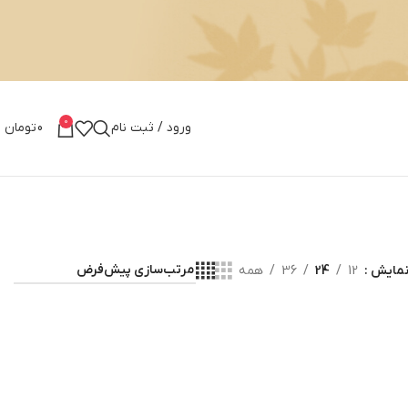
0
ورود / ثبت نام
0
تومان
مایش
12
24
36
همه