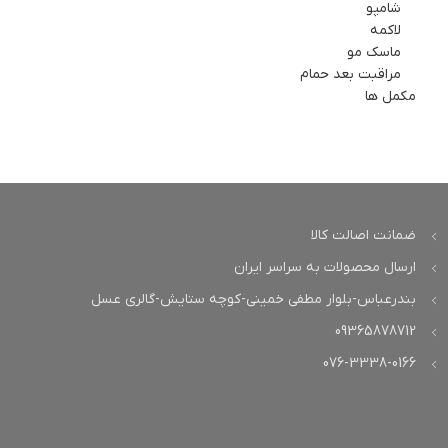
شامپو
لاکمه
ماسک مو
مراقبت بعد حمام
مکمل ها
ضمانت اصالت کالا
ارسال محصولات به سراسر ایران
بندرعباس-بلوار مطفی خمینی-کوچه ستایش-گالری عسل
09365878712
076-3338-0166