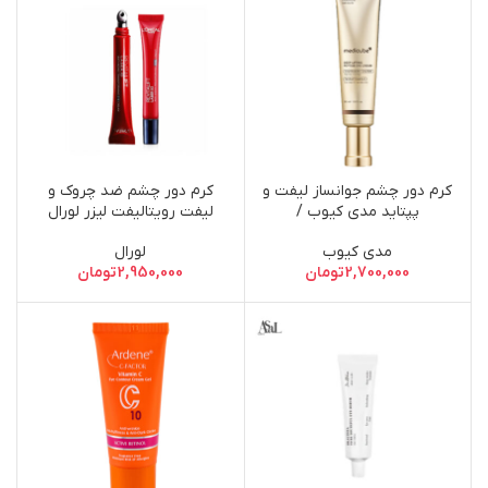
کرم دور چشم جوانساز لیفت و
کرم دور چشم ضد چروک و
پپتاید مدی کیوب /
لیفت رویتالیفت لیزر لورال
MEDICUBE Deep Lifting
مدی کیوب
لورال
Peptide Eye Cream 30ml
2,700,000
تومان
2,950,000
تومان