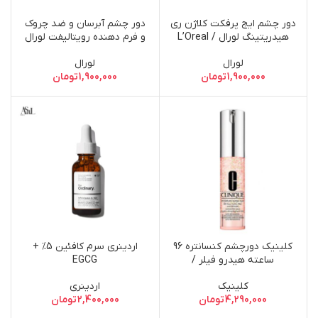
دور چشم ایج پرفکت کلاژن ری
دور چشم آبرسان و ضد چروک
هیدریتینگ لورال / L’Oreal
و فرم دهنده رویتالیفت لورال
/ L’oreal Revitalift
Age Perfect Re-Hydrating
لورال
لورال
Hydrating Eye Cream
Cream for Eye
1,900,000
تومان
1,900,000
تومان
کلینیک دورچشم کنسانتره 96
اردینری سرم کافئین 5% +
ساعته هیدرو فیلر /
EGCG
Moisture Surge Eye 96-
کلینیک
اردینری
Hour Hydro-Filler
4,290,000
تومان
2,400,000
تومان
Concentrate