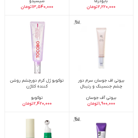
بایودرما
شیسیدو
Gel
2,220,000
تومان
13,540,000
تومان
بیوتی اف جوسان سرم دور
توکوبو ژل کرم دورچشم روشن
چشم جنسینگ و رتینال
کننده کلاژن
بیوتی آف جوسان
توکوبو
1,900,000
تومان
2,420,000
تومان