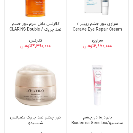
سراوی دور چشم ریپیر /
کلارنس دابل سرم دور چشم
CeraVe Eye Repair Cream
ضد چروک / CLARINS Double
Serum Eye Global Age
– 14.2g
سراوی
کلارنس
Control Concentrate 20ml
2,950,000
تومان
14,390,000
تومان
بایودرما دورچشم
دور چشم ضد چروک بنفیانس
سنسبیو/Bioderma Sensibio
شیسیدو
Soothing Moisturising Eye