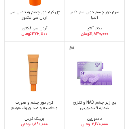
سرم دور چشم جوان ساز دکتر
ژل کرم دور چشم ویتامین سی
آلتیا
آردن سی فکتور
دکتر آلتیا
آردن سی فکتور
1,830,000
تومان
324,500
تومان
پچ زیر چشم NAD و کلاژن
کرم دور چشم و صورت
شماره 9 نامبوزین
ویتامینه و ضد چروک هویج
برینگ گرین (از پک باز شده) /
نامبوزین
برینگ گرین
BRING GREEN – Carrot Vita
2,170,000
تومان
1,890,000
تومان
Eye Cream & Face Duo Set