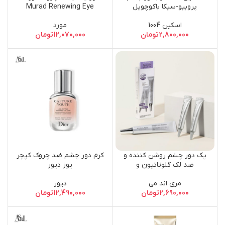
پروبیو-سیکا باکوچویل
Murad Renewing Eye
Cream
اسکین 1004
مورد
2,800,000
تومان
12,070,000
تومان
پک دور چشم روشن کننده و
کرم دور چشم ضد چروک کپچر
ضد لک گلوتاتیون و
یوز دیور
ترانگزامیک اسید مری اند می /
مری اند می
دیور
Mary&May Glutathione Eye
2,690,000
تومان
12,490,000
تومان
Cream Special Set
(30g+12g x2)