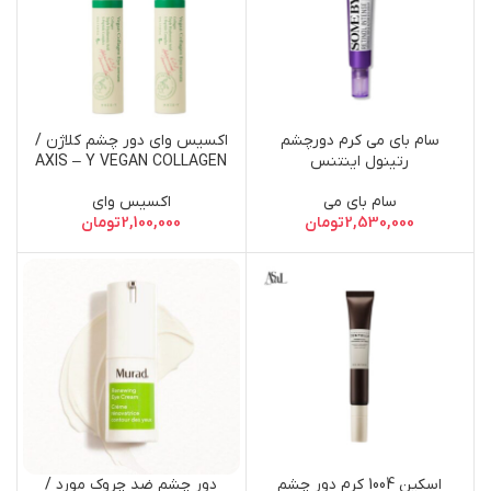
سام بای می کرم دورچشم
اکسیس وای دور چشم کلاژن /
رتینول اینتنس
AXIS – Y VEGAN COLLAGEN
EYE SERUM
سام بای می
اکسیس وای
2,530,000
تومان
2,100,000
تومان
اسکین 1004 کرم دور چشم
دور چشم ضد چروک مورد /