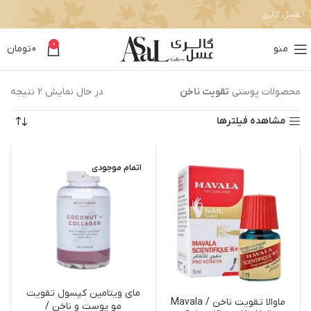
عسل گالری
0
منو
0
تومان
محصولات پوستی
تقویت ناخن
در حال نمایش 2 نتیجه
مشاهده فیلترها
اتمام موجودی
مای ویتامین کپسول تقویت
ماوالا تقویت ناخن / Mavala
مو پوست و ناخن /