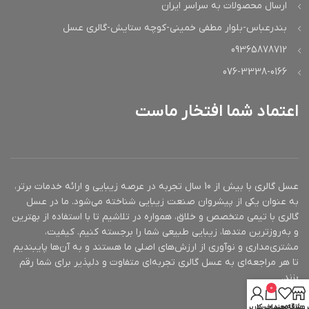
ارسال محصولات به سراسر ایران
بندرعباس-بلوار مطفی خمینی-کوچه ستایش-گالری عسل
09365878712
076-3338-0166
اعتماد شما افتخار ماست
عسل گالری با بیش از 10 سال تجربه در عرصه زیبایی و ارائه خدمات برتر،
به عنوان یکی از پیشروان صنعت زیبایی شناخته می‌شود. ما در عسل
گالری با تیمی متخصص و خلاق، همواره در تلاشیم تا با استفاده از بهترین
و به‌روزترین متدها، زیبایی طبیعی شما را برجسته کنیم. کیفیت،
مشتری‌مداری و نوآوری از ارزش‌های اصلی ما هستند و به آن‌ها پایبندیم
تا هر مراجعه‌ای به عسل گالری تجربه‌ای متفاوت و دلپذیر برای شما رقم
بزند.
0
روشگاه
علاقه مندی
سبد خرید
حساب کاربری من