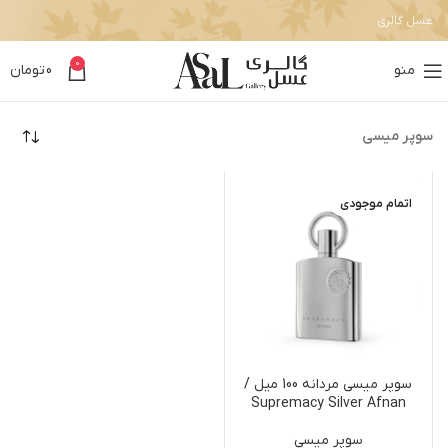
عسل گالری
0
منو
0
تومان
سوپر میسی
اتمام موجودی
سوپر میسی مردانه 100 میل /
Supremacy Silver Afnan
Perfumes
سوپر میسی