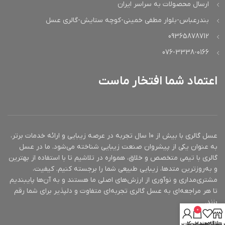
ارسال محصولات به سراسر ایران
بندرعباس-بلوار مطفی خمینی-کوچه ستایش-گالری عسل
09365878712
076-3338-0166
اعتماد شما افتخار ماست
عسل گالری با بیش از 10 سال تجربه در عرصه زیبایی و ارائه خدمات برتر،
به عنوان یکی از پیشروان صنعت زیبایی شناخته می‌شود. ما در عسل
گالری با تیمی متخصص و خلاق، همواره در تلاشیم تا با استفاده از بهترین
و به‌روزترین متدها، زیبایی طبیعی شما را برجسته کنیم. کیفیت،
مشتری‌مداری و نوآوری از ارزش‌های اصلی ما هستند و به آن‌ها پایبندیم
تا هر مراجعه‌ای به عسل گالری تجربه‌ای متفاوت و دلپذیر برای شما رقم
بزند.
0
روشگاه
علاقه مندی
سبد خرید
حساب کاربری من