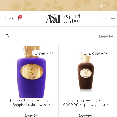
عسل گالری
0
منو
0
تومان
سوسپیرو
اتمام موجودی
اتمام موجودی
تستر سوسپیرو پرفیومز
تستر سوسپیرو لایلاتی 100 میل
دیاپسون 100 میل / SOSPIRO
/ Sospiro Laylati 100 Ml
Perfumes – Diapason
سوسپیرو
سوسپیرو
Tester