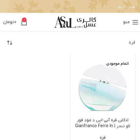
عسل گالری
0
منو
0
تومان
فره
اتمام موجودی
ادکلن فره آبی-این د مود فور
لاو تندر | Gianfranco Ferre In
The Mood For Love Tender
فره