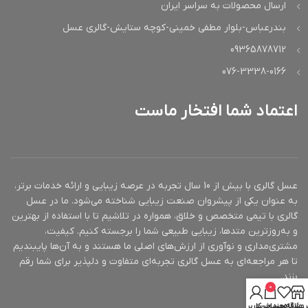
ارسال محصولات به سراسر ایران
بندرعباس-بلوار مطفی خمینی-کوچه ستایش-گالری عسل
09365878712
076-3338-0166
اعتماد شما افتخار ماست
عسل گالری با بیش از 10 سال تجربه در عرصه زیبایی و ارائه خدمات برتر،
به عنوان یکی از پیشروان صنعت زیبایی شناخته می‌شود. ما در عسل
گالری با تیمی متخصص و خلاق، همواره در تلاشیم تا با استفاده از بهترین
و به‌روزترین متدها، زیبایی طبیعی شما را برجسته کنیم. کیفیت،
مشتری‌مداری و نوآوری از ارزش‌های اصلی ما هستند و به آن‌ها پایبندیم
تا هر مراجعه‌ای به عسل گالری تجربه‌ای متفاوت و دلپذیر برای شما رقم
بزند.
0
روشگاه
علاقه مندی
سبد خرید
حساب کاربری من