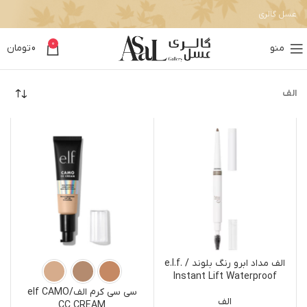
عسل گالری
0
منو
0
تومان
الف
الف مداد ابرو رنگ بلوند / e.l.f.
Instant Lift Waterproof
Brow Pencil Blonde
سی سی کرم الف/elf CAMO
الف
CC CREAM