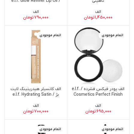
تاهیتی
/ e.l.f. Glow Reviver Lip Oil
Coral Fixation
الف
الف
1,450,000
تومان
790,000
تومان
اتمام موجودی
اتمام موجودی
الف پودر فیکس فشرده / e.l.f.
الف کانسیلر هیدریتینگ لایت
Cosmetics Perfect Finish
بژ / e.l.f. Hydrating Satin
Camo Concealer, Light
HD Powder Clear
الف
الف
Beige
695,000
تومان
700,000
تومان
اتمام موجودی
اتمام موجودی