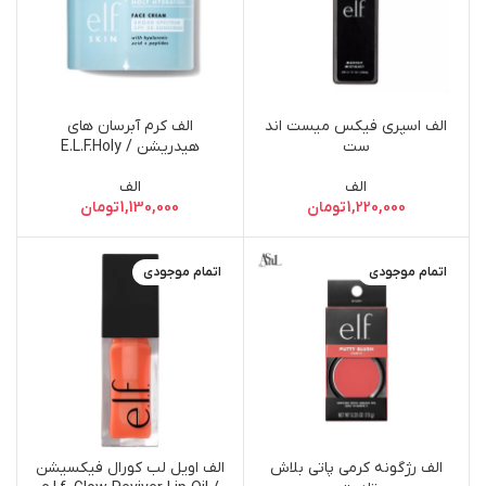
الف اسپری فیکس میست اند
الف کرم آبرسان های
ست
هیدریشن / E.L.F.Holy
Hydration! Face Cream Spf
الف
الف
30
1,220,000
تومان
1,130,000
تومان
اتمام موجودی
اتمام موجودی
الف رژگونه کرمی پاتی بلاش
الف اویل لب کورال فیکسیشن