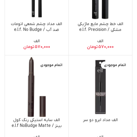
الف خط چشم مایع ماژیکی
الف مداد چشم شمعی اتومات
مشکی / e.l.f. Precision
ضد آب / e.l.f. No Budge
Retractable Waterproof
Liquid Eyeliner – Black
الف
الف
Eyeliner – Black
570,000
تومان
570,000
تومان
اتمام موجودی
اتمام موجودی
الف مداد ابرو دو سر
الف سایه استیکی رنگ کول
بینز / e.l.f NoBudge Matte
Shadow Stick Cool Beans