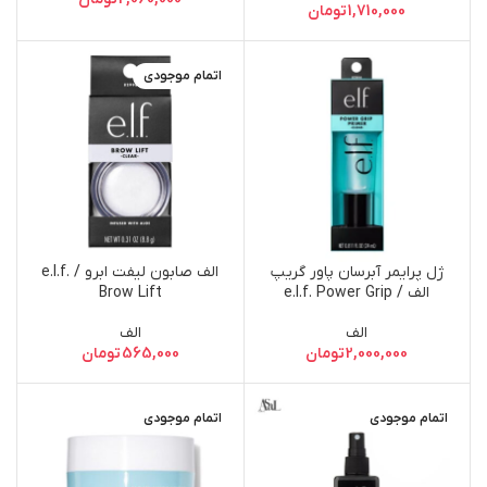
1,710,000
تومان
اتمام موجودی
ژل پرایمر آبرسان پاور گریپ
الف صابون لیفت ابرو / e.l.f.
الف / e.l.f. Power Grip
Brow Lift
Primer
الف
الف
2,000,000
تومان
565,000
تومان
اتمام موجودی
اتمام موجودی